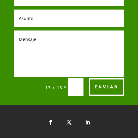
=
ENVIAR
13 + 15